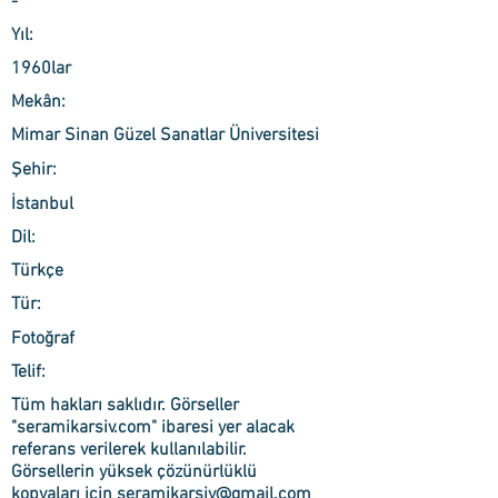
-
Yıl:
1960lar
Mekân:
Mimar Sinan Güzel Sanatlar Üniversitesi
Şehir:
İstanbul
Dil:
Türkçe
Tür:
Fotoğraf
Telif:
Tüm hakları saklıdır. Görseller
"seramikarsiv.com" ibaresi yer alacak
referans verilerek kullanılabilir.
Görsellerin yüksek çözünürlüklü
kopyaları için
seramikarsiv@gmail.com