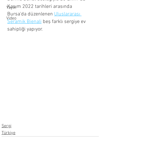
Kasım 2022 tarihleri arasında 
Yayın
Bursa'da düzenlenen 
Uluslararası 
Video
Seramik Bienali
 beş farklı sergiye ev 
sahipliği yapıyor.
Sergi
Türkiye