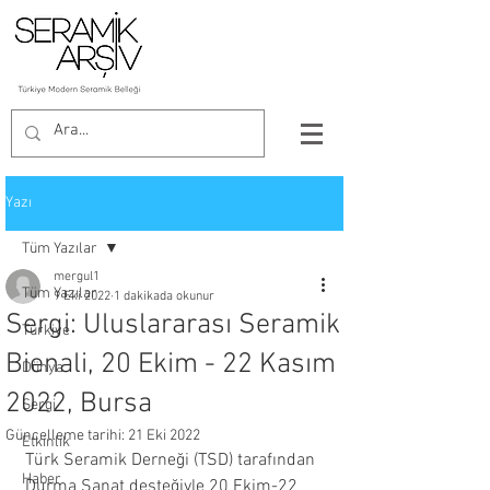
Yazı
Tüm Yazılar
mergul1
Tüm Yazılar
9 Eki 2022
1 dakikada okunur
Sergi: Uluslararası Seramik
Türkiye
Bienali, 20 Ekim - 22 Kasım
Dünya
2022, Bursa
Sergi
Güncelleme tarihi:
21 Eki 2022
Etkinlik
Türk Seramik Derneği (TSD) tarafından 
Haber
Durma Sanat desteğiyle 20 Ekim-22 