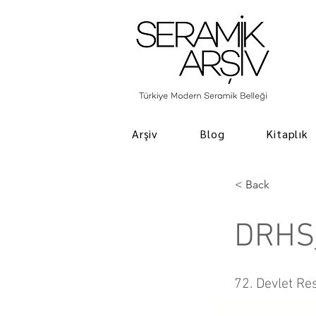
Arşiv
Blog
Kitaplık
< Back
DRHS
72. Devlet Re