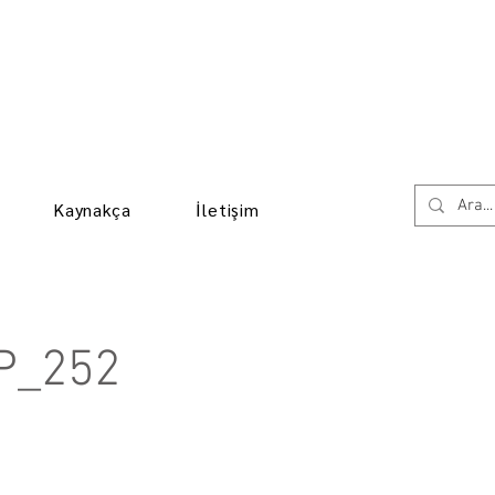
Kaynakça
İletişim
P_252